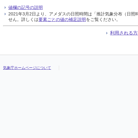
値欄の記号の説明
2021年3月2日より、アメダスの日照時間は「推計気象分布（日
せん。詳しくは
要素ごとの値の補足説明
をご覧ください。
利用される方
気象庁ホームページについて