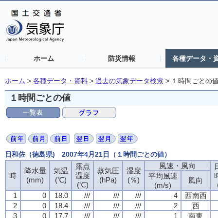
ホーム
防災情報
各種データ・
ホーム
>
各種データ・資料
>
過去の気象データ検索
>
１時間ごとの
１時間ごとの値
日和佐（徳島県) 2007年4月21日（１時間ごとの値）
風速・風向
露点
降水量
気温
蒸気圧
湿度
時
温度
平均風速
(mm)
(℃)
(hPa)
(％)
風向
(℃)
(m/s)
1
0
18.0
///
///
///
4
西南西
2
0
18.4
///
///
///
2
西
3
0
17.7
///
///
///
1
南東