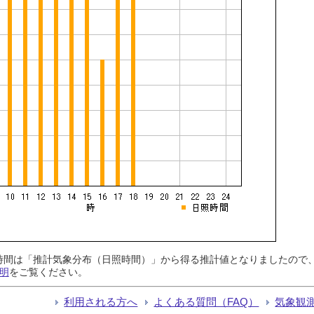
日照時間は「推計気象分布（日照時間）」から得る推計値となりましたの
明
をご覧ください。
利用される方へ
よくある質問（FAQ）
気象観