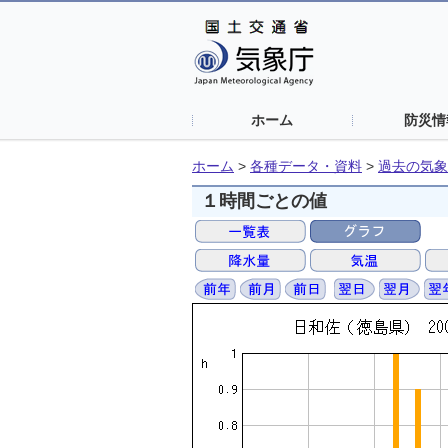
ホーム
防災情
ホーム
>
各種データ・資料
>
過去の気象
１時間ごとの値