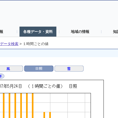
報
各種データ・資料
地域の情報
知
データ検索
>
１時間ごとの値