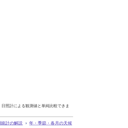
で、日照計による観測値と単純比較できま
測統計の解説
年・季節・各月の天候