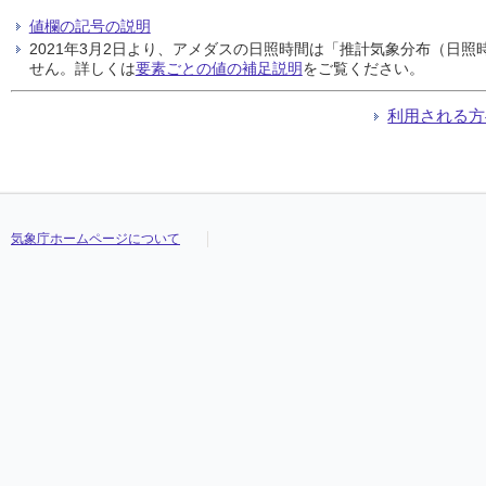
値欄の記号の説明
2021年3月2日より、アメダスの日照時間は「推計気象分布（日
せん。詳しくは
要素ごとの値の補足説明
をご覧ください。
利用される方
気象庁ホームページについて