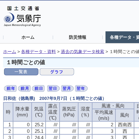
ホーム
防災情報
各種データ・
ホーム
>
各種データ・資料
>
過去の気象データ検索
>
１時間ごとの
１時間ごとの値
日和佐（徳島県) 2007年9月7日（１時間ごとの値）
風速・風向
露点
降水量
気温
蒸気圧
湿度
時
温度
平均風速
(mm)
(℃)
(hPa)
(％)
風向
(℃)
(m/s)
1
0
25.2
///
///
///
2
西南西
2
0
25.1
///
///
///
3
西
3
0
24.4
///
///
///
3
西