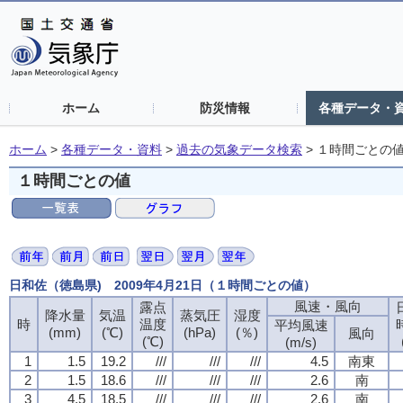
ホーム
防災情報
各種データ・
ホーム
>
各種データ・資料
>
過去の気象データ検索
>
１時間ごとの
１時間ごとの値
日和佐（徳島県) 2009年4月21日（１時間ごとの値）
風速・風向
風速・風向
風速・風向
風速・風向
露点
露点
露点
露点
降水量
降水量
降水量
降水量
気温
気温
気温
気温
蒸気圧
蒸気圧
蒸気圧
蒸気圧
湿度
湿度
湿度
湿度
時
時
時
時
温度
温度
温度
温度
平均風速
平均風速
平均風速
平均風速
(mm)
(mm)
(mm)
(mm)
(℃)
(℃)
(℃)
(℃)
(hPa)
(hPa)
(hPa)
(hPa)
(％)
(％)
(％)
(％)
風向
風向
風向
風向
(℃)
(℃)
(℃)
(℃)
(m/s)
(m/s)
(m/s)
(m/s)
1
1
1
1
1.5
1.5
1.5
1.5
19.2
19.2
19.2
19.2
///
///
///
///
///
///
///
///
///
///
///
///
4.5
4.5
4.5
4.5
南東
南東
南東
南東
2
2
2
2
1.5
1.5
1.5
1.5
18.6
18.6
18.6
18.6
///
///
///
///
///
///
///
///
///
///
///
///
2.6
2.6
2.6
2.6
南
南
南
南
3
3
3
3
4.5
4.5
4.5
4.5
18.5
18.5
18.5
18.5
///
///
///
///
///
///
///
///
///
///
///
///
2.6
2.6
2.6
2.6
南
南
南
南