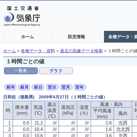
ホーム
防災情報
各種データ・
ホーム
>
各種データ・資料
>
過去の気象データ検索
>
１時間ごとの
１時間ごとの値
日和佐（徳島県) 2009年4月27日（１時間ごとの値）
風速・風向
露点
降水量
気温
蒸気圧
湿度
時
温度
平均風速
(mm)
(℃)
(hPa)
(％)
風向
(℃)
(m/s)
1
0.0
11.2
///
///
///
2.6
北西
2
0.0
10.4
///
///
///
1.6
北北西
3
0.0
10.6
///
///
///
3.6
北西