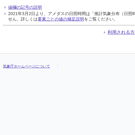
値欄の記号の説明
2021年3月2日より、アメダスの日照時間は「推計気象分布（日
せん。詳しくは
要素ごとの値の補足説明
をご覧ください。
利用される方
気象庁ホームページについて