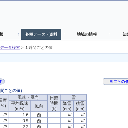
報
各種データ・資料
地域の情報
知
データ検索
>
１時間ごとの値
時間ごとの値）
風速・風向
雪
日照
湿度
時間
平均風速
降雪
積雪
(％)
風向
(h)
(m/s)
(cm)
(cm)
///
1.6
西
///
///
///
0.9
西
///
///
///
2.2
西
///
///