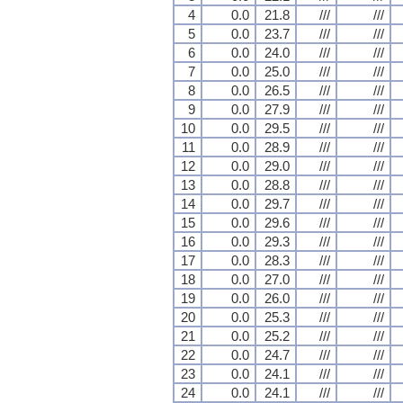
4
0.0
21.8
///
///
5
0.0
23.7
///
///
6
0.0
24.0
///
///
7
0.0
25.0
///
///
8
0.0
26.5
///
///
9
0.0
27.9
///
///
10
0.0
29.5
///
///
11
0.0
28.9
///
///
12
0.0
29.0
///
///
13
0.0
28.8
///
///
14
0.0
29.7
///
///
15
0.0
29.6
///
///
16
0.0
29.3
///
///
17
0.0
28.3
///
///
18
0.0
27.0
///
///
19
0.0
26.0
///
///
20
0.0
25.3
///
///
21
0.0
25.2
///
///
22
0.0
24.7
///
///
23
0.0
24.1
///
///
24
0.0
24.1
///
///