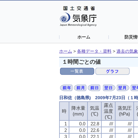
ホーム
防災情
ホーム
>
各種データ・資料
>
過去の気象
１時間ごとの値
日和佐（徳島県) 2009年7月23日（１
露点
降水量
気温
蒸気圧
時
温度
(mm)
(℃)
(hPa)
(℃)
1
0.0
22.8
///
///
2
0.0
22.6
///
///
3
0.0
22.1
///
///