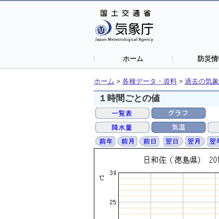
ホーム
防災情
ホーム
>
各種データ・資料
>
過去の気象
１時間ごとの値