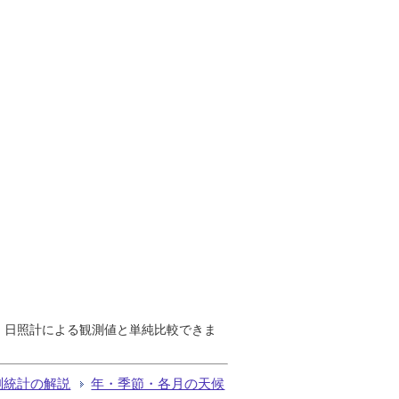
で、日照計による観測値と単純比較できま
測統計の解説
年・季節・各月の天候