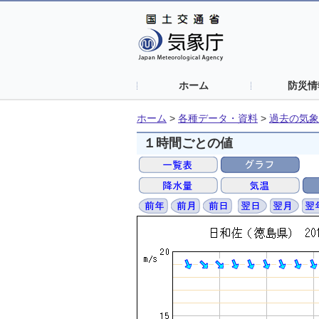
ホーム
防災情
ホーム
>
各種データ・資料
>
過去の気象
１時間ごとの値