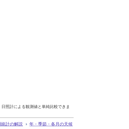
で、日照計による観測値と単純比較できま
測統計の解説
年・季節・各月の天候