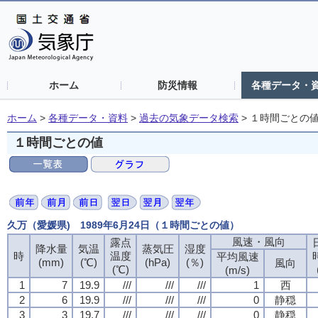
ホーム
防災情報
各種データ・
ホーム
>
各種データ・資料
>
過去の気象データ検索
>
１時間ごとの
１時間ごとの値
久万（愛媛県) 1989年6月24日（１時間ごとの値）
風速・風向
露点
降水量
気温
蒸気圧
湿度
時
温度
平均風速
(mm)
(℃)
(hPa)
(％)
風向
(℃)
(m/s)
1
7
19.9
///
///
///
1
西
2
6
19.9
///
///
///
0
静穏
3
3
19.7
///
///
///
0
静穏