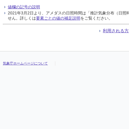
値欄の記号の説明
2021年3月2日より、アメダスの日照時間は「推計気象分布（日
せん。詳しくは
要素ごとの値の補足説明
をご覧ください。
利用される方
気象庁ホームページについて