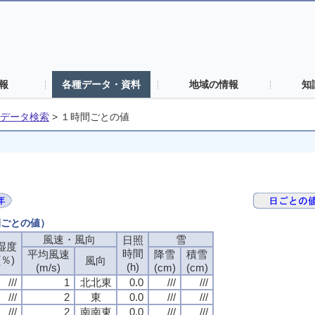
報
各種データ・資料
地域の情報
知
データ検索
>
１時間ごとの値
間ごとの値）
風速・風向
雪
日照
湿度
時間
平均風速
降雪
積雪
(％)
風向
(h)
(m/s)
(cm)
(cm)
///
1
北北東
0.0
///
///
///
2
東
0.0
///
///
///
2
南南東
0.0
///
///