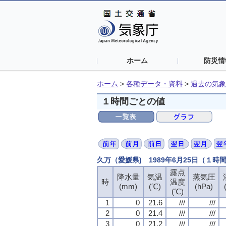
ホーム
防災情
ホーム
>
各種データ・資料
>
過去の気象
１時間ごとの値
久万（愛媛県) 1989年6月25日（１時
露点
降水量
気温
蒸気圧
時
温度
(mm)
(℃)
(hPa)
(℃)
1
0
21.6
///
///
2
0
21.4
///
///
3
0
21.2
///
///