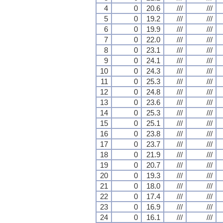
4
0
20.6
///
///
5
0
19.2
///
///
6
0
19.9
///
///
7
0
22.0
///
///
8
0
23.1
///
///
9
0
24.1
///
///
10
0
24.3
///
///
11
0
25.3
///
///
12
0
24.8
///
///
13
0
23.6
///
///
14
0
25.3
///
///
15
0
25.1
///
///
16
0
23.8
///
///
17
0
23.7
///
///
18
0
21.9
///
///
19
0
20.7
///
///
20
0
19.3
///
///
21
0
18.0
///
///
22
0
17.4
///
///
23
0
16.9
///
///
24
0
16.1
///
///