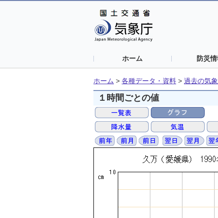
ホーム
防災情
ホーム
>
各種データ・資料
>
過去の気象
１時間ごとの値