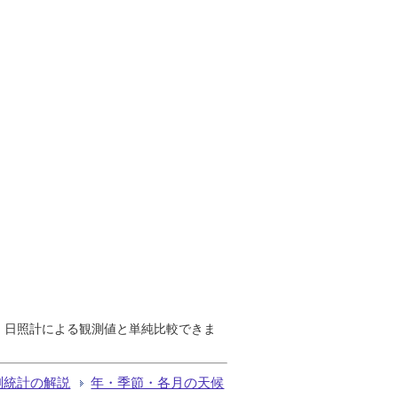
で、日照計による観測値と単純比較できま
測統計の解説
年・季節・各月の天候