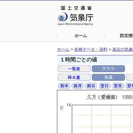
ホーム
防災情
ホーム
>
各種データ・資料
>
過去の気象
１時間ごとの値