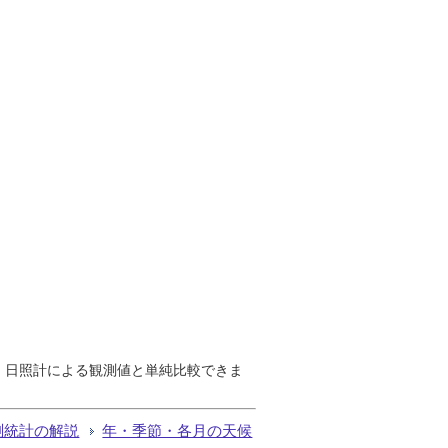
で、日照計による観測値と単純比較できま
測統計の解説
年・季節・各月の天候