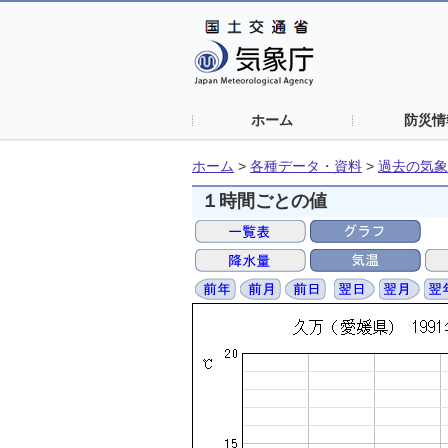
ホーム
防災情
ホーム
>
各種データ・資料
>
過去の気象
１時間ごとの値