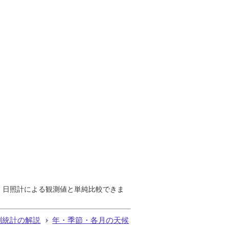
で、日照計による観測値と単純比較できま
測統計の解説
年・季節・各月の天候