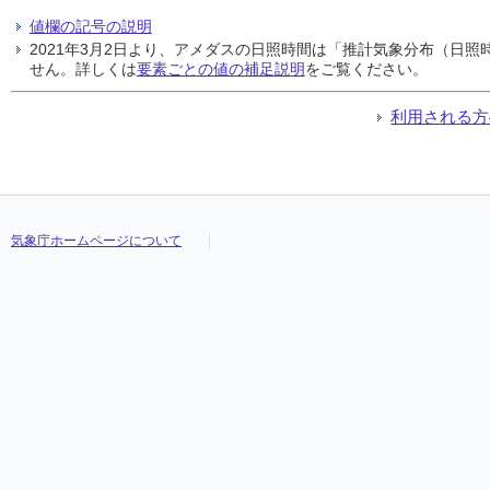
値欄の記号の説明
2021年3月2日より、アメダスの日照時間は「推計気象分布（日
せん。詳しくは
要素ごとの値の補足説明
をご覧ください。
利用される方
気象庁ホームページについて