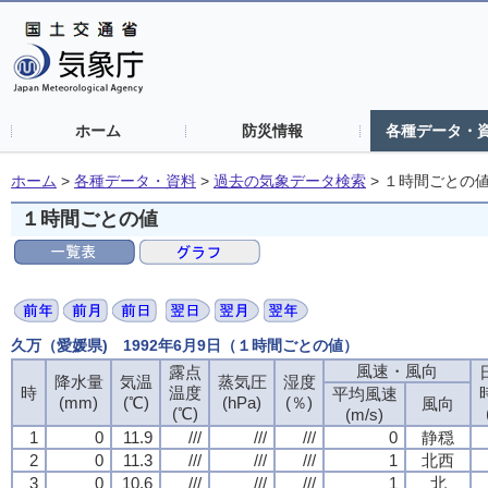
ホーム
防災情報
各種データ・
ホーム
>
各種データ・資料
>
過去の気象データ検索
>
１時間ごとの
１時間ごとの値
久万（愛媛県) 1992年6月9日（１時間ごとの値）
風速・風向
露点
降水量
気温
蒸気圧
湿度
時
温度
平均風速
(mm)
(℃)
(hPa)
(％)
風向
(℃)
(m/s)
1
0
11.9
///
///
///
0
静穏
2
0
11.3
///
///
///
1
北西
3
0
10.6
///
///
///
1
北