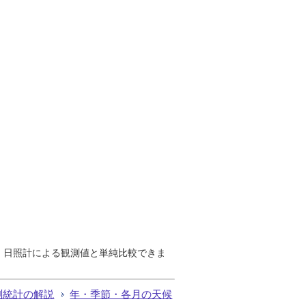
で、日照計による観測値と単純比較できま
測統計の解説
年・季節・各月の天候