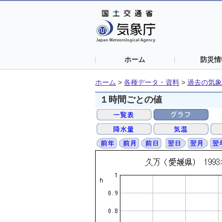
ホーム
防災情
ホーム
>
各種データ・資料
>
過去の気象
１時間ごとの値