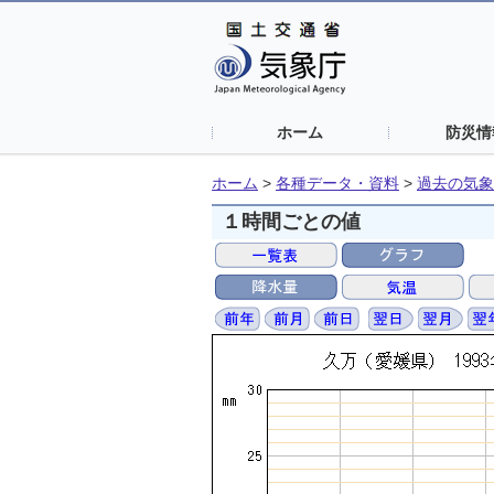
ホーム
防災情
ホーム
>
各種データ・資料
>
過去の気象
１時間ごとの値