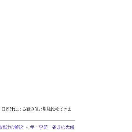
で、日照計による観測値と単純比較できま
測統計の解説
年・季節・各月の天候