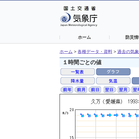
ホーム
防災情
ホーム
>
各種データ・資料
>
過去の気象
１時間ごとの値