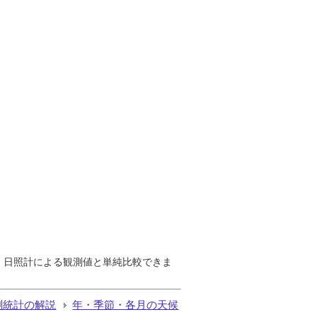
で、日照計による観測値と単純比較できま
測統計の解説
年・季節・各月の天候