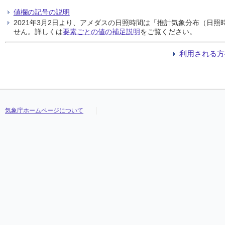
値欄の記号の説明
2021年3月2日より、アメダスの日照時間は「推計気象分布（日
せん。詳しくは
要素ごとの値の補足説明
をご覧ください。
利用される方
気象庁ホームページについて