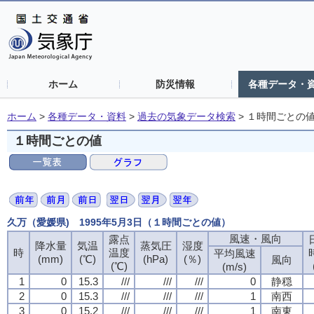
ホーム
防災情報
各種データ・
ホーム
>
各種データ・資料
>
過去の気象データ検索
>
１時間ごとの
１時間ごとの値
久万（愛媛県) 1995年5月3日（１時間ごとの値）
風速・風向
露点
降水量
気温
蒸気圧
湿度
時
温度
平均風速
(mm)
(℃)
(hPa)
(％)
風向
(℃)
(m/s)
1
0
15.3
///
///
///
0
静穏
2
0
15.3
///
///
///
1
南西
3
0
15.2
///
///
///
1
南東