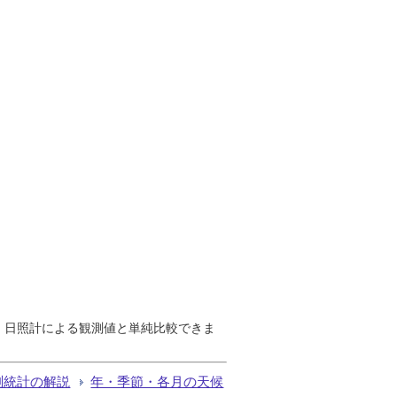
で、日照計による観測値と単純比較できま
測統計の解説
年・季節・各月の天候