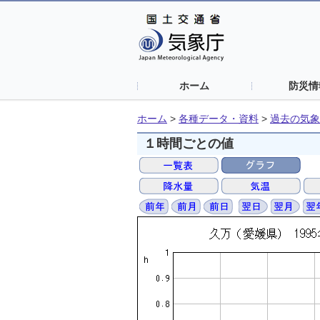
ホーム
防災情
ホーム
>
各種データ・資料
>
過去の気象
１時間ごとの値