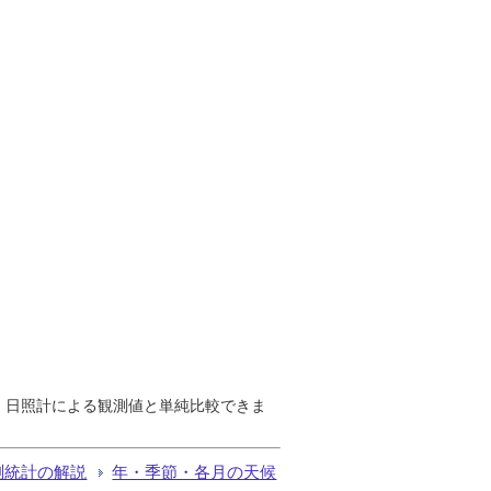
で、日照計による観測値と単純比較できま
測統計の解説
年・季節・各月の天候