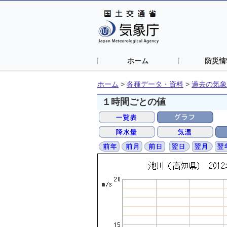
ホーム
防災情
ホーム
>
各種データ・資料
>
過去の気象
１時間ごとの値