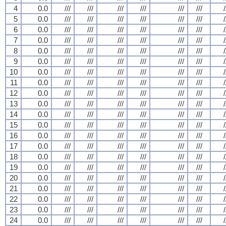
4
0.0
///
///
///
///
///
///
/
5
0.0
///
///
///
///
///
///
/
6
0.0
///
///
///
///
///
///
/
7
0.0
///
///
///
///
///
///
/
8
0.0
///
///
///
///
///
///
/
9
0.0
///
///
///
///
///
///
/
10
0.0
///
///
///
///
///
///
/
11
0.0
///
///
///
///
///
///
/
12
0.0
///
///
///
///
///
///
/
13
0.0
///
///
///
///
///
///
/
14
0.0
///
///
///
///
///
///
/
15
0.0
///
///
///
///
///
///
/
16
0.0
///
///
///
///
///
///
/
17
0.0
///
///
///
///
///
///
/
18
0.0
///
///
///
///
///
///
/
19
0.0
///
///
///
///
///
///
/
20
0.0
///
///
///
///
///
///
/
21
0.0
///
///
///
///
///
///
/
22
0.0
///
///
///
///
///
///
/
23
0.0
///
///
///
///
///
///
/
24
0.0
///
///
///
///
///
///
/