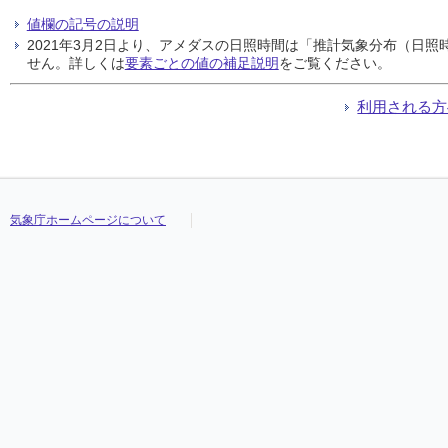
値欄の記号の説明
2021年3月2日より、アメダスの日照時間は「推計気象分布（日
せん。詳しくは
要素ごとの値の補足説明
をご覧ください。
利用される方
気象庁ホームページについて