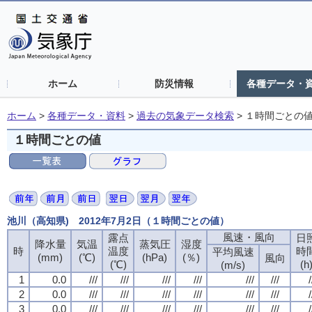
ホーム
防災情報
各種データ・
ホーム
>
各種データ・資料
>
過去の気象データ検索
>
１時間ごとの
１時間ごとの値
池川（高知県) 2012年7月2日（１時間ごとの値）
風速・風向
露点
日
降水量
気温
蒸気圧
湿度
時
温度
時
平均風速
(mm)
(℃)
(hPa)
(％)
風向
(℃)
(h
(m/s)
1
0.0
///
///
///
///
///
///
/
2
0.0
///
///
///
///
///
///
/
3
0.0
///
///
///
///
///
///
/