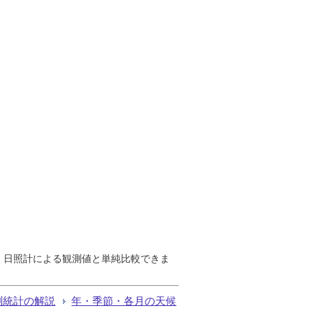
で、日照計による観測値と単純比較できま
測統計の解説
年・季節・各月の天候