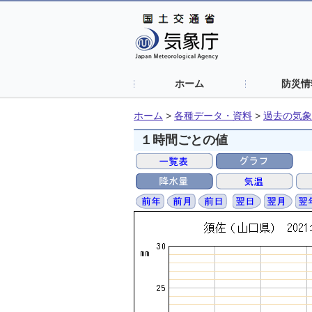
ホーム
防災情
ホーム
>
各種データ・資料
>
過去の気象
１時間ごとの値