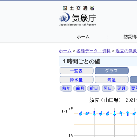
ホーム
防災情
ホーム
>
各種データ・資料
>
過去の気象
１時間ごとの値