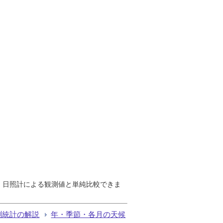
で、日照計による観測値と単純比較できま
測統計の解説
年・季節・各月の天候