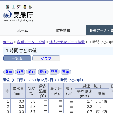
ホーム
防災情報
各種データ・
ホーム
>
各種データ・資料
>
過去の気象データ検索
>
１時間ごとの
１時間ごとの値
須佐（山口県) 2021年12月2日（１時間ごとの値）
風速・風向
露点
降水量
気温
蒸気圧
湿度
時
温度
平均風速
(mm)
(℃)
(hPa)
(％)
風向
(℃)
(m/s)
1
0.0
5.8
///
///
///
1.7
北北西
2
0.0
5.8
///
///
///
2.2
北
3
0.0
5.7
///
///
///
0.7
西北西