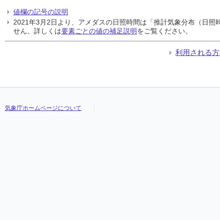
値欄の記号の説明
2021年3月2日より、アメダスの日照時間は「推計気象分布（日
せん。詳しくは
要素ごとの値の補足説明
をご覧ください。
利用される方
気象庁ホームページについて