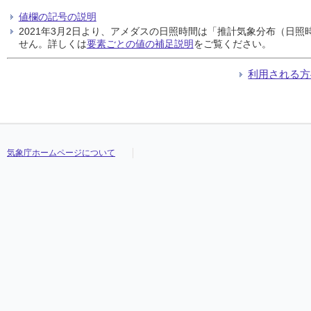
値欄の記号の説明
2021年3月2日より、アメダスの日照時間は「推計気象分布（日
せん。詳しくは
要素ごとの値の補足説明
をご覧ください。
利用される方
気象庁ホームページについて