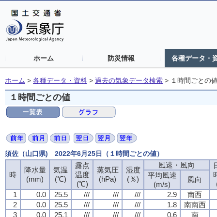
ホーム
防災情報
各種データ・
ホーム
>
各種データ・資料
>
過去の気象データ検索
>
１時間ごとの
１時間ごとの値
須佐（山口県) 2022年6月25日（１時間ごとの値）
風速・風向
露点
降水量
気温
蒸気圧
湿度
時
温度
平均風速
(mm)
(℃)
(hPa)
(％)
風向
(℃)
(m/s)
1
0.0
25.5
///
///
///
2.9
南西
2
0.0
25.5
///
///
///
1.8
南南西
3
0.0
25.1
///
///
///
0.6
南