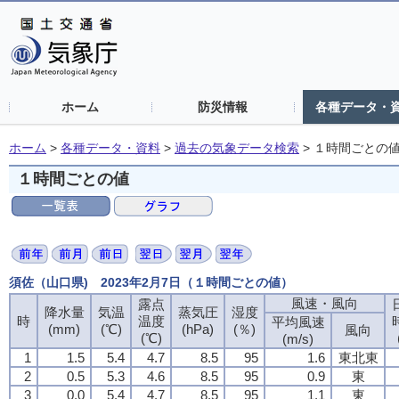
ホーム
防災情報
各種データ・
ホーム
>
各種データ・資料
>
過去の気象データ検索
>
１時間ごとの
１時間ごとの値
須佐（山口県) 2023年2月7日（１時間ごとの値）
風速・風向
露点
降水量
気温
蒸気圧
湿度
時
温度
平均風速
(mm)
(℃)
(hPa)
(％)
風向
(℃)
(m/s)
1
1.5
5.4
4.7
8.5
95
1.6
東北東
2
0.5
5.3
4.6
8.5
95
0.9
東
3
0.0
5.4
4.7
8.5
95
1.1
東