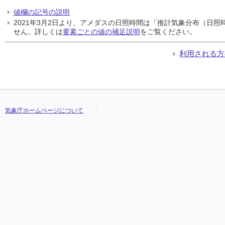
値欄の記号の説明
2021年3月2日より、アメダスの日照時間は「推計気象分布（日
せん。詳しくは
要素ごとの値の補足説明
をご覧ください。
利用される方
気象庁ホームページについて