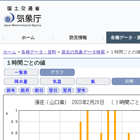
ホーム
防災情報
各種データ・
ホーム
>
各種データ・資料
>
過去の気象データ検索
>
１時間ごとの
１時間ごとの値