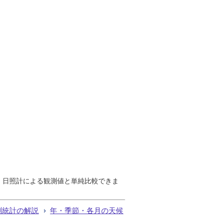
で、日照計による観測値と単純比較できま
測統計の解説
年・季節・各月の天候