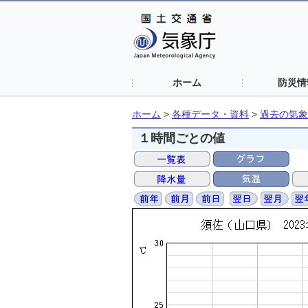
ホーム
防災情
ホーム
>
各種データ・資料
>
過去の気象
１時間ごとの値