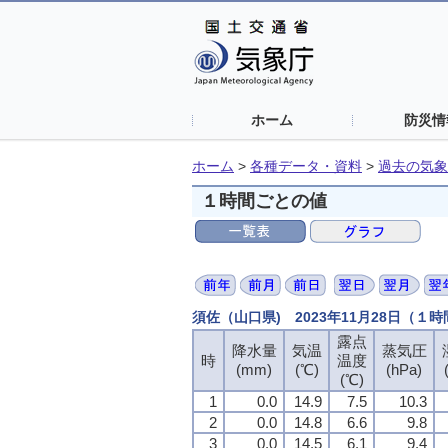
ホーム
防災情
ホーム
>
各種データ・資料
>
過去の気象
１時間ごとの値
須佐（山口県) 2023年11月28日（１
露点
露点
露点
露点
降水量
降水量
降水量
降水量
気温
気温
気温
気温
蒸気圧
蒸気圧
蒸気圧
蒸気圧
時
時
時
時
温度
温度
温度
温度
(mm)
(mm)
(mm)
(mm)
(℃)
(℃)
(℃)
(℃)
(hPa)
(hPa)
(hPa)
(hPa)
(℃)
(℃)
(℃)
(℃)
1
1
1
1
0.0
0.0
0.0
0.0
14.9
14.9
14.9
14.9
7.5
7.5
7.5
7.5
10.3
10.3
10.3
10.3
2
2
2
2
0.0
0.0
0.0
0.0
14.8
14.8
14.8
14.8
6.6
6.6
6.6
6.6
9.8
9.8
9.8
9.8
3
3
3
3
0.0
0.0
0.0
0.0
14.5
14.5
14.5
14.5
6.1
6.1
6.1
6.1
9.4
9.4
9.4
9.4