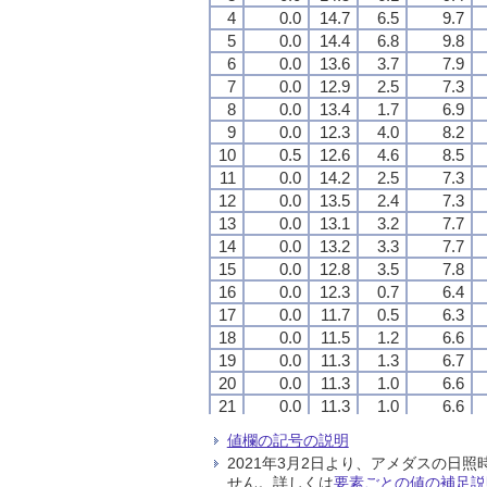
4
4
4
4
0.0
0.0
0.0
0.0
14.7
14.7
14.7
14.7
6.5
6.5
6.5
6.5
9.7
9.7
9.7
9.7
5
5
5
5
0.0
0.0
0.0
0.0
14.4
14.4
14.4
14.4
6.8
6.8
6.8
6.8
9.8
9.8
9.8
9.8
6
6
6
6
0.0
0.0
0.0
0.0
13.6
13.6
13.6
13.6
3.7
3.7
3.7
3.7
7.9
7.9
7.9
7.9
7
7
7
7
0.0
0.0
0.0
0.0
12.9
12.9
12.9
12.9
2.5
2.5
2.5
2.5
7.3
7.3
7.3
7.3
8
8
8
8
0.0
0.0
0.0
0.0
13.4
13.4
13.4
13.4
1.7
1.7
1.7
1.7
6.9
6.9
6.9
6.9
9
9
9
9
0.0
0.0
0.0
0.0
12.3
12.3
12.3
12.3
4.0
4.0
4.0
4.0
8.2
8.2
8.2
8.2
10
10
10
10
0.5
0.5
0.5
0.5
12.6
12.6
12.6
12.6
4.6
4.6
4.6
4.6
8.5
8.5
8.5
8.5
11
11
11
11
0.0
0.0
0.0
0.0
14.2
14.2
14.2
14.2
2.5
2.5
2.5
2.5
7.3
7.3
7.3
7.3
12
12
12
12
0.0
0.0
0.0
0.0
13.5
13.5
13.5
13.5
2.4
2.4
2.4
2.4
7.3
7.3
7.3
7.3
13
13
13
13
0.0
0.0
0.0
0.0
13.1
13.1
13.1
13.1
3.2
3.2
3.2
3.2
7.7
7.7
7.7
7.7
14
14
14
14
0.0
0.0
0.0
0.0
13.2
13.2
13.2
13.2
3.3
3.3
3.3
3.3
7.7
7.7
7.7
7.7
15
15
15
15
0.0
0.0
0.0
0.0
12.8
12.8
12.8
12.8
3.5
3.5
3.5
3.5
7.8
7.8
7.8
7.8
16
16
16
16
0.0
0.0
0.0
0.0
12.3
12.3
12.3
12.3
0.7
0.7
0.7
0.7
6.4
6.4
6.4
6.4
17
17
17
17
0.0
0.0
0.0
0.0
11.7
11.7
11.7
11.7
0.5
0.5
0.5
0.5
6.3
6.3
6.3
6.3
18
18
18
18
0.0
0.0
0.0
0.0
11.5
11.5
11.5
11.5
1.2
1.2
1.2
1.2
6.6
6.6
6.6
6.6
19
19
19
19
0.0
0.0
0.0
0.0
11.3
11.3
11.3
11.3
1.3
1.3
1.3
1.3
6.7
6.7
6.7
6.7
20
20
20
20
0.0
0.0
0.0
0.0
11.3
11.3
11.3
11.3
1.0
1.0
1.0
1.0
6.6
6.6
6.6
6.6
21
21
21
21
0.0
0.0
0.0
0.0
11.3
11.3
11.3
11.3
1.0
1.0
1.0
1.0
6.6
6.6
6.6
6.6
22
22
22
22
0.0
0.0
0.0
0.0
8.6
8.6
8.6
8.6
2.2
2.2
2.2
2.2
7.2
7.2
7.2
7.2
値欄の記号の説明
23
23
23
23
0.0
0.0
0.0
0.0
8.9
8.9
8.9
8.9
1.6
1.6
1.6
1.6
6.8
6.8
6.8
6.8
2021年3月2日より、アメダスの
24
24
24
24
0.0
0.0
0.0
0.0
8.7
8.7
8.7
8.7
1.1
1.1
1.1
1.1
6.6
6.6
6.6
6.6
せん。詳しくは
要素ごとの値の補足説