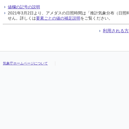
値欄の記号の説明
2021年3月2日より、アメダスの日照時間は「推計気象分布（日
せん。詳しくは
要素ごとの値の補足説明
をご覧ください。
利用される方
気象庁ホームページについて