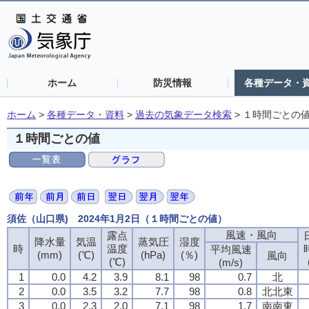
ホーム
防災情報
各種データ・
ホーム
>
各種データ・資料
>
過去の気象データ検索
>
１時間ごとの
１時間ごとの値
須佐（山口県) 2024年1月2日（１時間ごとの値）
風速・風向
露点
降水量
気温
蒸気圧
湿度
時
温度
平均風速
(mm)
(℃)
(hPa)
(％)
風向
(℃)
(m/s)
1
0.0
4.2
3.9
8.1
98
0.7
北
2
0.0
3.5
3.2
7.7
98
0.8
北北東
3
0.0
2.3
2.0
7.1
98
1.7
南南東