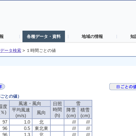
報
各種データ・資料
地域の情報
知
データ検索
>
１時間ごとの値
間ごとの値）
風速・風向
雪
日照
湿度
時間
平均風速
降雪
積雪
(％)
風向
(h)
(m/s)
(cm)
(cm)
97
1.0
北
///
///
96
0.5
東北東
///
///
96
1.3
北
///
///