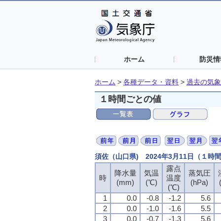
ホーム
防災情
ホーム
>
各種データ・資料
>
過去の気象
１時間ごとの値
須佐（山口県) 2024年3月11日（１時
露点
降水量
気温
蒸気圧
時
温度
(mm)
(℃)
(hPa)
(℃)
1
0.0
-0.8
-1.2
5.6
2
0.0
-1.0
-1.6
5.5
3
0.0
-0.7
-1.3
5.6