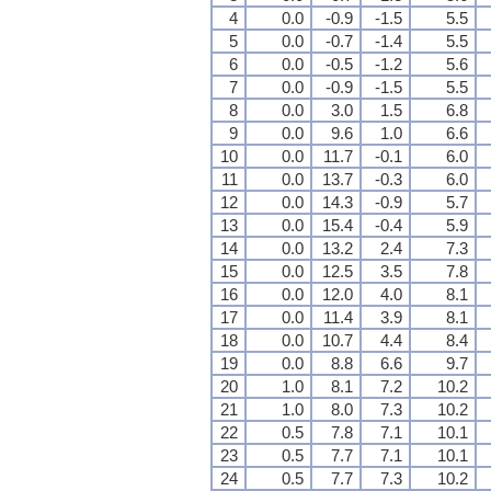
4
0.0
-0.9
-1.5
5.5
5
0.0
-0.7
-1.4
5.5
6
0.0
-0.5
-1.2
5.6
7
0.0
-0.9
-1.5
5.5
8
0.0
3.0
1.5
6.8
9
0.0
9.6
1.0
6.6
10
0.0
11.7
-0.1
6.0
11
0.0
13.7
-0.3
6.0
12
0.0
14.3
-0.9
5.7
13
0.0
15.4
-0.4
5.9
14
0.0
13.2
2.4
7.3
15
0.0
12.5
3.5
7.8
16
0.0
12.0
4.0
8.1
17
0.0
11.4
3.9
8.1
18
0.0
10.7
4.4
8.4
19
0.0
8.8
6.6
9.7
20
1.0
8.1
7.2
10.2
21
1.0
8.0
7.3
10.2
22
0.5
7.8
7.1
10.1
23
0.5
7.7
7.1
10.1
24
0.5
7.7
7.3
10.2