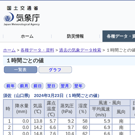
ホーム
防災情報
各種データ・
ホーム
>
各種データ・資料
>
過去の気象データ検索
>
１時間ごとの
１時間ごとの値
須佐（山口県) 2024年3月23日（１時間ごとの値）
風速・風向
露点
降水量
気温
蒸気圧
湿度
時
温度
平均風速
(mm)
(℃)
(hPa)
(％)
風向
(℃)
(m/s)
1
0.0
13.8
5.7
9.2
58
5.9
南
2
0.0
14.2
6.6
9.7
60
6.9
南
3
0.0
14.8
7.6
10.4
62
6.6
南