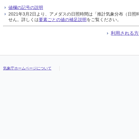
値欄の記号の説明
2021年3月2日より、アメダスの日照時間は「推計気象分布（日
せん。詳しくは
要素ごとの値の補足説明
をご覧ください。
利用される方
気象庁ホームページについて