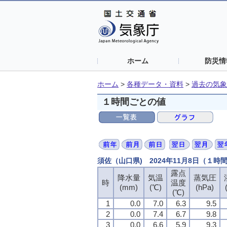
ホーム
防災情
ホーム
>
各種データ・資料
>
過去の気象
１時間ごとの値
須佐（山口県) 2024年11月8日（１時
露点
降水量
気温
蒸気圧
時
温度
(mm)
(℃)
(hPa)
(℃)
1
0.0
7.0
6.3
9.5
2
0.0
7.4
6.7
9.8
3
0.0
6.6
5.9
9.3