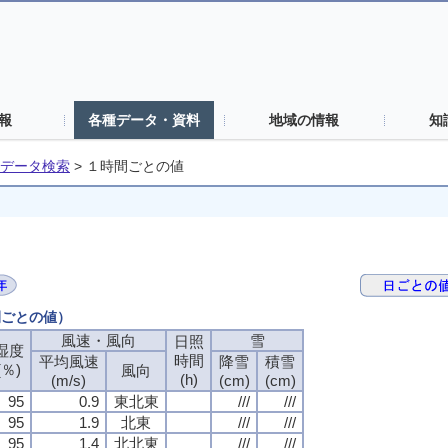
報
各種データ・資料
地域の情報
知
データ検索
>
１時間ごとの値
間ごとの値）
風速・風向
雪
日照
湿度
時間
平均風速
降雪
積雪
(％)
風向
(h)
(m/s)
(cm)
(cm)
95
0.9
東北東
///
///
95
1.9
北東
///
///
95
1.4
北北東
///
///