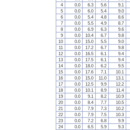
4
0.0
6.3
5.6
9.1
5
0.0
6.0
5.4
9.0
6
0.0
5.4
4.8
8.6
7
0.0
5.5
4.9
8.7
8
0.0
6.9
6.3
9.6
9
0.0
10.4
6.7
9.8
10
0.0
15.0
5.5
9.0
11
0.0
17.2
6.7
9.8
12
0.0
16.5
6.1
9.4
13
0.0
17.5
6.1
9.4
14
0.0
18.0
6.2
9.5
15
0.0
17.6
7.1
10.1
16
0.0
15.0
11.0
13.1
17
0.0
12.5
9.9
12.2
18
0.0
10.1
8.9
11.4
19
0.0
9.1
8.2
10.9
20
0.0
8.4
7.7
10.5
21
0.0
7.9
7.3
10.2
22
0.0
7.9
7.5
10.3
23
0.0
7.2
6.8
9.9
24
0.0
6.5
5.9
9.3