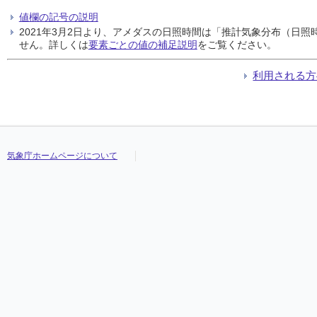
値欄の記号の説明
2021年3月2日より、アメダスの日照時間は「推計気象分布（日
せん。詳しくは
要素ごとの値の補足説明
をご覧ください。
利用される方
気象庁ホームページについて