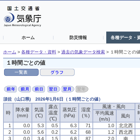
ホーム
防災情報
各種データ・
ホーム
>
各種データ・資料
>
過去の気象データ検索
>
１時間ごとの
１時間ごとの値
須佐（山口県) 2026年1月6日（１時間ごとの値）
風速・風向
露点
降水量
気温
蒸気圧
湿度
時
温度
平均風速
(mm)
(℃)
(hPa)
(％)
風向
(℃)
(m/s)
1
0.0
5.3
0.5
6.3
71
1.0
北北西
2
0.0
5.6
0.2
6.2
68
1.2
西北西
3
0.0
3.4
1.5
6.8
87
2.0
南