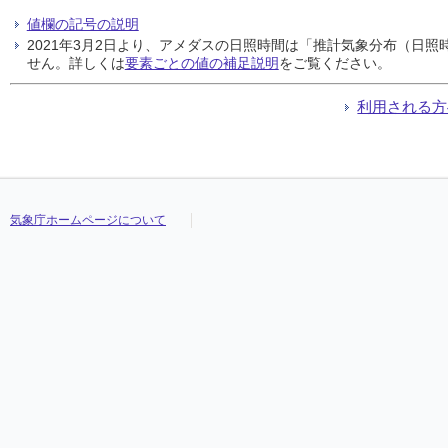
値欄の記号の説明
2021年3月2日より、アメダスの日照時間は「推計気象分布（日
せん。詳しくは
要素ごとの値の補足説明
をご覧ください。
利用される方
気象庁ホームページについて