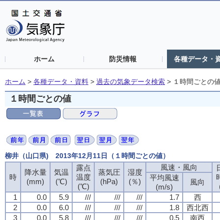
ホーム
防災情報
各種データ・
ホーム
>
各種データ・資料
>
過去の気象データ検索
>
１時間ごとの
１時間ごとの値
柳井（山口県) 2013年12月11日（１時間ごとの値）
風速・風向
露点
降水量
気温
蒸気圧
湿度
時
温度
平均風速
(mm)
(℃)
(hPa)
(％)
風向
(℃)
(m/s)
1
0.0
5.9
///
///
///
1.7
西
2
0.0
6.0
///
///
///
1.8
西北西
3
0.0
5.8
///
///
///
0.5
南西