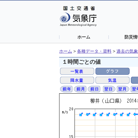
ホーム
防災情
ホーム
>
各種データ・資料
>
過去の気象
１時間ごとの値