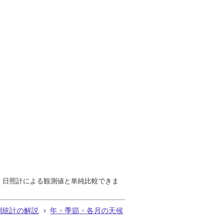
で、日照計による観測値と単純比較できま
測統計の解説
年・季節・各月の天候