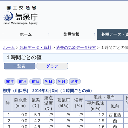
ホーム
防災情報
各種データ・
ホーム
>
各種データ・資料
>
過去の気象データ検索
>
１時間ごとの
１時間ごとの値
柳井（山口県) 2014年3月3日（１時間ごとの値）
風速・風向
風速・風向
風速・風向
風速・風向
露点
露点
露点
露点
降水量
降水量
降水量
降水量
気温
気温
気温
気温
蒸気圧
蒸気圧
蒸気圧
蒸気圧
湿度
湿度
湿度
湿度
時
時
時
時
温度
温度
温度
温度
平均風速
平均風速
平均風速
平均風速
(mm)
(mm)
(mm)
(mm)
(℃)
(℃)
(℃)
(℃)
(hPa)
(hPa)
(hPa)
(hPa)
(％)
(％)
(％)
(％)
風向
風向
風向
風向
(℃)
(℃)
(℃)
(℃)
(m/s)
(m/s)
(m/s)
(m/s)
1
1
1
1
0.0
0.0
0.0
0.0
5.3
5.3
5.3
5.3
///
///
///
///
///
///
///
///
///
///
///
///
1.3
1.3
1.3
1.3
西北西
西北西
西北西
西北西
2
2
2
2
0.0
0.0
0.0
0.0
4.2
4.2
4.2
4.2
///
///
///
///
///
///
///
///
///
///
///
///
1.9
1.9
1.9
1.9
西
西
西
西
3
3
3
3
0.0
0.0
0.0
0.0
4.9
4.9
4.9
4.9
///
///
///
///
///
///
///
///
///
///
///
///
1.6
1.6
1.6
1.6
西
西
西
西