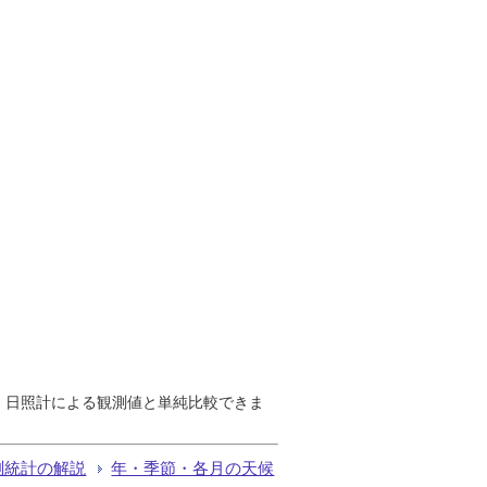
で、日照計による観測値と単純比較できま
測統計の解説
年・季節・各月の天候