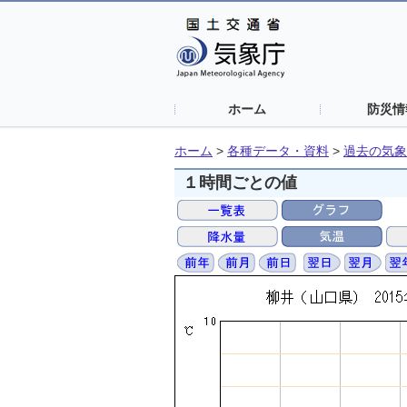
ホーム
防災情
ホーム
>
各種データ・資料
>
過去の気象
１時間ごとの値