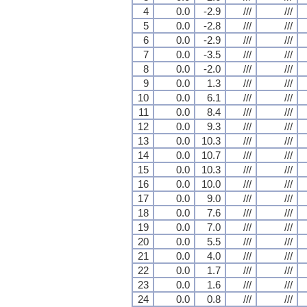
4
0.0
-2.9
///
///
5
0.0
-2.8
///
///
6
0.0
-2.9
///
///
7
0.0
-3.5
///
///
8
0.0
-2.0
///
///
9
0.0
1.3
///
///
10
0.0
6.1
///
///
11
0.0
8.4
///
///
12
0.0
9.3
///
///
13
0.0
10.3
///
///
14
0.0
10.7
///
///
15
0.0
10.3
///
///
16
0.0
10.0
///
///
17
0.0
9.0
///
///
18
0.0
7.6
///
///
19
0.0
7.0
///
///
20
0.0
5.5
///
///
21
0.0
4.0
///
///
22
0.0
1.7
///
///
23
0.0
1.6
///
///
24
0.0
0.8
///
///