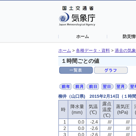
ホーム
防災情
ホーム
>
各種データ・資料
>
過去の気象
１時間ごとの値
柳井（山口県) 2015年2月14日（１時
露点
降水量
気温
蒸気圧
時
温度
(mm)
(℃)
(hPa)
(℃)
1
0.0
-2.4
///
///
2
0.0
-2.6
///
///
3
0.0
-2.6
///
///