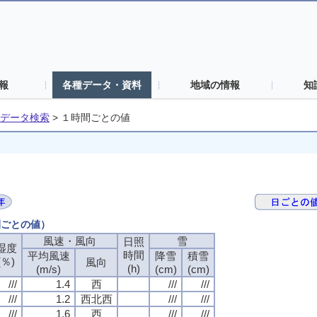
報
各種データ・資料
地域の情報
知
データ検索
>
１時間ごとの値
間ごとの値）
風速・風向
雪
日照
湿度
時間
平均風速
降雪
積雪
(％)
風向
(h)
(m/s)
(cm)
(cm)
///
1.4
西
///
///
///
1.2
西北西
///
///
///
1.6
西
///
///