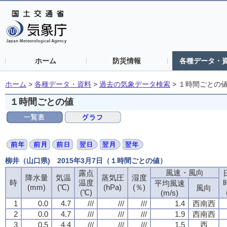
ホーム
防災情報
各種データ・
ホーム
>
各種データ・資料
>
過去の気象データ検索
>
１時間ごとの
１時間ごとの値
柳井（山口県) 2015年3月7日（１時間ごとの値）
風速・風向
風速・風向
風速・風向
風速・風向
露点
露点
露点
露点
降水量
降水量
降水量
降水量
気温
気温
気温
気温
蒸気圧
蒸気圧
蒸気圧
蒸気圧
湿度
湿度
湿度
湿度
時
時
時
時
温度
温度
温度
温度
平均風速
平均風速
平均風速
平均風速
(mm)
(mm)
(mm)
(mm)
(℃)
(℃)
(℃)
(℃)
(hPa)
(hPa)
(hPa)
(hPa)
(％)
(％)
(％)
(％)
風向
風向
風向
風向
(℃)
(℃)
(℃)
(℃)
(m/s)
(m/s)
(m/s)
(m/s)
1
1
1
1
0.0
0.0
0.0
0.0
4.7
4.7
4.7
4.7
///
///
///
///
///
///
///
///
///
///
///
///
1.4
1.4
1.4
1.4
西南西
西南西
西南西
西南西
2
2
2
2
0.0
0.0
0.0
0.0
4.7
4.7
4.7
4.7
///
///
///
///
///
///
///
///
///
///
///
///
1.9
1.9
1.9
1.9
西南西
西南西
西南西
西南西
3
3
3
3
0.5
0.5
0.5
0.5
4.4
4.4
4.4
4.4
///
///
///
///
///
///
///
///
///
///
///
///
1.5
1.5
1.5
1.5
西
西
西
西