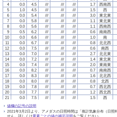
4
4
4
4
0.0
0.0
0.0
0.0
4.5
4.5
4.5
4.5
///
///
///
///
///
///
///
///
///
///
///
///
1.7
1.7
1.7
1.7
西南西
西南西
西南西
西南西
5
5
5
5
1.0
1.0
1.0
1.0
4.5
4.5
4.5
4.5
///
///
///
///
///
///
///
///
///
///
///
///
1.5
1.5
1.5
1.5
西
西
西
西
6
6
6
6
0.0
0.0
0.0
0.0
5.4
5.4
5.4
5.4
///
///
///
///
///
///
///
///
///
///
///
///
3.0
3.0
3.0
3.0
東北東
東北東
東北東
東北東
7
7
7
7
0.0
0.0
0.0
0.0
5.8
5.8
5.8
5.8
///
///
///
///
///
///
///
///
///
///
///
///
1.1
1.1
1.1
1.1
東北東
東北東
東北東
東北東
8
8
8
8
0.0
0.0
0.0
0.0
5.6
5.6
5.6
5.6
///
///
///
///
///
///
///
///
///
///
///
///
1.1
1.1
1.1
1.1
西南西
西南西
西南西
西南西
9
9
9
9
0.5
0.5
0.5
0.5
6.2
6.2
6.2
6.2
///
///
///
///
///
///
///
///
///
///
///
///
0.6
0.6
0.6
0.6
南南西
南南西
南南西
南南西
10
10
10
10
0.0
0.0
0.0
0.0
6.6
6.6
6.6
6.6
///
///
///
///
///
///
///
///
///
///
///
///
1.0
1.0
1.0
1.0
南
南
南
南
11
11
11
11
0.0
0.0
0.0
0.0
6.7
6.7
6.7
6.7
///
///
///
///
///
///
///
///
///
///
///
///
0.8
0.8
0.8
0.8
北北西
北北西
北北西
北北西
12
12
12
12
0.0
0.0
0.0
0.0
7.5
7.5
7.5
7.5
///
///
///
///
///
///
///
///
///
///
///
///
0.6
0.6
0.6
0.6
南西
南西
南西
南西
13
13
13
13
0.0
0.0
0.0
0.0
7.0
7.0
7.0
7.0
///
///
///
///
///
///
///
///
///
///
///
///
2.7
2.7
2.7
2.7
北北東
北北東
北北東
北北東
14
14
14
14
0.0
0.0
0.0
0.0
7.2
7.2
7.2
7.2
///
///
///
///
///
///
///
///
///
///
///
///
1.4
1.4
1.4
1.4
東北東
東北東
東北東
東北東
15
15
15
15
0.0
0.0
0.0
0.0
7.4
7.4
7.4
7.4
///
///
///
///
///
///
///
///
///
///
///
///
2.0
2.0
2.0
2.0
東南東
東南東
東南東
東南東
16
16
16
16
0.0
0.0
0.0
0.0
8.2
8.2
8.2
8.2
///
///
///
///
///
///
///
///
///
///
///
///
0.7
0.7
0.7
0.7
南南西
南南西
南南西
南南西
17
17
17
17
0.0
0.0
0.0
0.0
8.3
8.3
8.3
8.3
///
///
///
///
///
///
///
///
///
///
///
///
1.6
1.6
1.6
1.6
北北西
北北西
北北西
北北西
18
18
18
18
0.0
0.0
0.0
0.0
8.0
8.0
8.0
8.0
///
///
///
///
///
///
///
///
///
///
///
///
0.8
0.8
0.8
0.8
北西
北西
北西
北西
19
19
19
19
0.0
0.0
0.0
0.0
7.8
7.8
7.8
7.8
///
///
///
///
///
///
///
///
///
///
///
///
0.7
0.7
0.7
0.7
西北西
西北西
西北西
西北西
20
20
20
20
0.0
0.0
0.0
0.0
7.7
7.7
7.7
7.7
///
///
///
///
///
///
///
///
///
///
///
///
1.2
1.2
1.2
1.2
西北西
西北西
西北西
西北西
21
21
21
21
0.0
0.0
0.0
0.0
7.5
7.5
7.5
7.5
///
///
///
///
///
///
///
///
///
///
///
///
1.5
1.5
1.5
1.5
西
西
西
西
22
22
22
22
0.0
0.0
0.0
0.0
7.4
7.4
7.4
7.4
///
///
///
///
///
///
///
///
///
///
///
///
1.4
1.4
1.4
1.4
西南西
西南西
西南西
西南西
値欄の記号の説明
23
23
23
23
0.0
0.0
0.0
0.0
7.3
7.3
7.3
7.3
///
///
///
///
///
///
///
///
///
///
///
///
1.7
1.7
1.7
1.7
西
西
西
西
2021年3月2日より、アメダスの日照時間は「推計気象分布（日
24
24
24
24
0.0
0.0
0.0
0.0
7.3
7.3
7.3
7.3
///
///
///
///
///
///
///
///
///
///
///
///
1.3
1.3
1.3
1.3
西北西
西北西
西北西
西北西
せん。詳しくは
要素ごとの値の補足説明
をご覧ください。