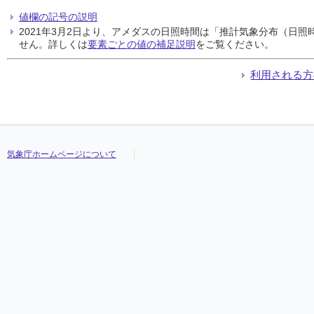
値欄の記号の説明
2021年3月2日より、アメダスの日照時間は「推計気象分布（日
せん。詳しくは
要素ごとの値の補足説明
をご覧ください。
利用される方
気象庁ホームページについて