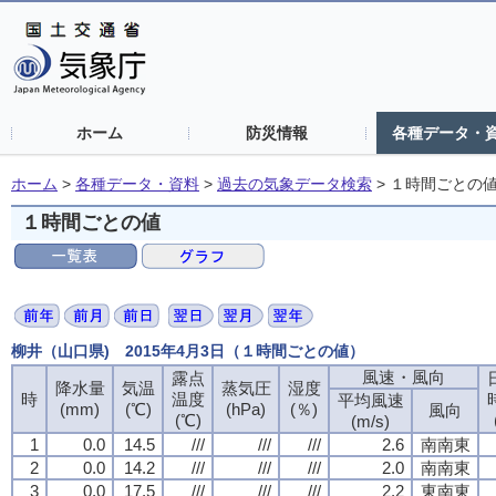
ホーム
防災情報
各種データ・
ホーム
>
各種データ・資料
>
過去の気象データ検索
>
１時間ごとの
１時間ごとの値
柳井（山口県) 2015年4月3日（１時間ごとの値）
風速・風向
露点
降水量
気温
蒸気圧
湿度
時
温度
平均風速
(mm)
(℃)
(hPa)
(％)
風向
(℃)
(m/s)
1
0.0
14.5
///
///
///
2.6
南南東
2
0.0
14.2
///
///
///
2.0
南南東
3
0.0
17.5
///
///
///
2.2
東南東