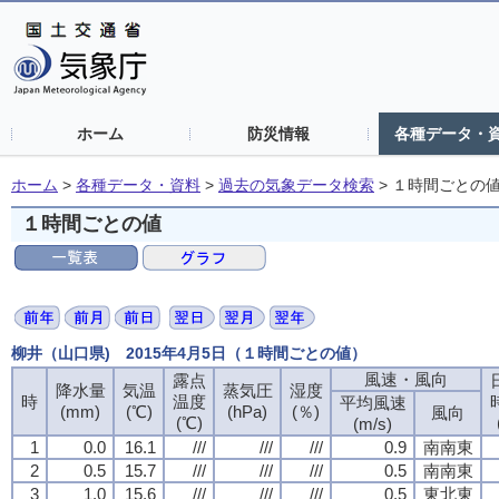
ホーム
防災情報
各種データ・
ホーム
>
各種データ・資料
>
過去の気象データ検索
>
１時間ごとの
１時間ごとの値
柳井（山口県) 2015年4月5日（１時間ごとの値）
風速・風向
風速・風向
風速・風向
風速・風向
露点
露点
露点
露点
降水量
降水量
降水量
降水量
気温
気温
気温
気温
蒸気圧
蒸気圧
蒸気圧
蒸気圧
湿度
湿度
湿度
湿度
時
時
時
時
温度
温度
温度
温度
平均風速
平均風速
平均風速
平均風速
(mm)
(mm)
(mm)
(mm)
(℃)
(℃)
(℃)
(℃)
(hPa)
(hPa)
(hPa)
(hPa)
(％)
(％)
(％)
(％)
風向
風向
風向
風向
(℃)
(℃)
(℃)
(℃)
(m/s)
(m/s)
(m/s)
(m/s)
1
1
1
1
0.0
0.0
0.0
0.0
16.1
16.1
16.1
16.1
///
///
///
///
///
///
///
///
///
///
///
///
0.9
0.9
0.9
0.9
南南東
南南東
南南東
南南東
2
2
2
2
0.5
0.5
0.5
0.5
15.7
15.7
15.7
15.7
///
///
///
///
///
///
///
///
///
///
///
///
0.5
0.5
0.5
0.5
南南東
南南東
南南東
南南東
3
3
3
3
1.0
1.0
1.0
1.0
15.6
15.6
15.6
15.6
///
///
///
///
///
///
///
///
///
///
///
///
0.5
0.5
0.5
0.5
東北東
東北東
東北東
東北東