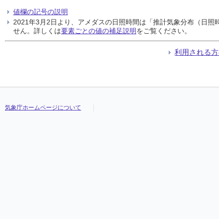
値欄の記号の説明
2021年3月2日より、アメダスの日照時間は「推計気象分布（日
せん。詳しくは
要素ごとの値の補足説明
をご覧ください。
利用される方
気象庁ホームページについて