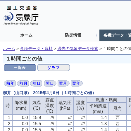
ホーム
防災情報
各種データ・
ホーム
>
各種データ・資料
>
過去の気象データ検索
>
１時間ごとの
１時間ごとの値
柳井（山口県) 2015年4月6日（１時間ごとの値）
風速・風向
露点
降水量
気温
蒸気圧
湿度
時
温度
平均風速
(mm)
(℃)
(hPa)
(％)
風向
(℃)
(m/s)
1
0.0
15.9
///
///
///
1.4
西
2
0.0
15.5
///
///
///
1.3
西
3
0.0
15.5
///
///
///
1.4
西