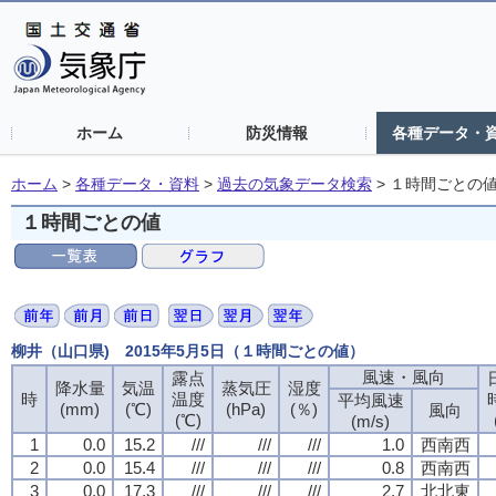
ホーム
防災情報
各種データ・
ホーム
>
各種データ・資料
>
過去の気象データ検索
>
１時間ごとの
１時間ごとの値
柳井（山口県) 2015年5月5日（１時間ごとの値）
風速・風向
風速・風向
風速・風向
風速・風向
露点
露点
露点
露点
降水量
降水量
降水量
降水量
気温
気温
気温
気温
蒸気圧
蒸気圧
蒸気圧
蒸気圧
湿度
湿度
湿度
湿度
時
時
時
時
温度
温度
温度
温度
平均風速
平均風速
平均風速
平均風速
(mm)
(mm)
(mm)
(mm)
(℃)
(℃)
(℃)
(℃)
(hPa)
(hPa)
(hPa)
(hPa)
(％)
(％)
(％)
(％)
風向
風向
風向
風向
(℃)
(℃)
(℃)
(℃)
(m/s)
(m/s)
(m/s)
(m/s)
1
1
1
1
0.0
0.0
0.0
0.0
15.2
15.2
15.2
15.2
///
///
///
///
///
///
///
///
///
///
///
///
1.0
1.0
1.0
1.0
西南西
西南西
西南西
西南西
2
2
2
2
0.0
0.0
0.0
0.0
15.4
15.4
15.4
15.4
///
///
///
///
///
///
///
///
///
///
///
///
0.8
0.8
0.8
0.8
西南西
西南西
西南西
西南西
3
3
3
3
0.0
0.0
0.0
0.0
17.3
17.3
17.3
17.3
///
///
///
///
///
///
///
///
///
///
///
///
2.7
2.7
2.7
2.7
北北東
北北東
北北東
北北東