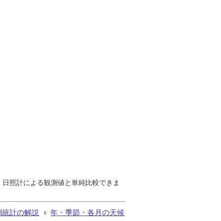
で、日照計による観測値と単純比較できま
測統計の解説
年・季節・各月の天候