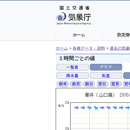
ホーム
防災情
ホーム
>
各種データ・資料
>
過去の気象
１時間ごとの値