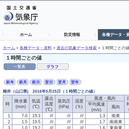
ホーム
防災情報
各種データ・
ホーム
>
各種データ・資料
>
過去の気象データ検索
>
１時間ごとの
１時間ごとの値
柳井（山口県) 2016年5月25日（１時間ごとの値）
風速・風向
風速・風向
風速・風向
風速・風向
露点
露点
露点
露点
降水量
降水量
降水量
降水量
気温
気温
気温
気温
蒸気圧
蒸気圧
蒸気圧
蒸気圧
湿度
湿度
湿度
湿度
時
時
時
時
温度
温度
温度
温度
平均風速
平均風速
平均風速
平均風速
(mm)
(mm)
(mm)
(mm)
(℃)
(℃)
(℃)
(℃)
(hPa)
(hPa)
(hPa)
(hPa)
(％)
(％)
(％)
(％)
風向
風向
風向
風向
(℃)
(℃)
(℃)
(℃)
(m/s)
(m/s)
(m/s)
(m/s)
1
1
1
1
7.0
7.0
7.0
7.0
19.3
19.3
19.3
19.3
///
///
///
///
///
///
///
///
///
///
///
///
1.3
1.3
1.3
1.3
南東
南東
南東
南東
2
2
2
2
1.5
1.5
1.5
1.5
19.5
19.5
19.5
19.5
///
///
///
///
///
///
///
///
///
///
///
///
1.7
1.7
1.7
1.7
南南東
南南東
南南東
南南東
3
3
3
3
1.0
1.0
1.0
1.0
19.2
19.2
19.2
19.2
///
///
///
///
///
///
///
///
///
///
///
///
1.6
1.6
1.6
1.6
東南東
東南東
東南東
東南東