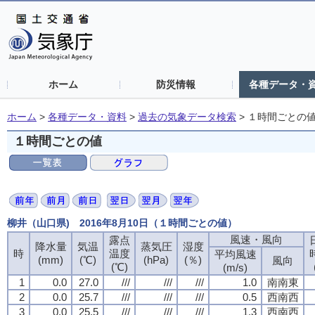
ホーム
防災情報
各種データ・
ホーム
>
各種データ・資料
>
過去の気象データ検索
>
１時間ごとの
１時間ごとの値
柳井（山口県) 2016年8月10日（１時間ごとの値）
風速・風向
風速・風向
風速・風向
風速・風向
露点
露点
露点
露点
降水量
降水量
降水量
降水量
気温
気温
気温
気温
蒸気圧
蒸気圧
蒸気圧
蒸気圧
湿度
湿度
湿度
湿度
時
時
時
時
温度
温度
温度
温度
平均風速
平均風速
平均風速
平均風速
(mm)
(mm)
(mm)
(mm)
(℃)
(℃)
(℃)
(℃)
(hPa)
(hPa)
(hPa)
(hPa)
(％)
(％)
(％)
(％)
風向
風向
風向
風向
(℃)
(℃)
(℃)
(℃)
(m/s)
(m/s)
(m/s)
(m/s)
1
1
1
1
0.0
0.0
0.0
0.0
27.0
27.0
27.0
27.0
///
///
///
///
///
///
///
///
///
///
///
///
1.0
1.0
1.0
1.0
南南東
南南東
南南東
南南東
2
2
2
2
0.0
0.0
0.0
0.0
25.7
25.7
25.7
25.7
///
///
///
///
///
///
///
///
///
///
///
///
0.5
0.5
0.5
0.5
西南西
西南西
西南西
西南西
3
3
3
3
0.0
0.0
0.0
0.0
25.5
25.5
25.5
25.5
///
///
///
///
///
///
///
///
///
///
///
///
1.3
1.3
1.3
1.3
西南西
西南西
西南西
西南西