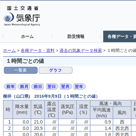
ホーム
防災情報
各種データ・
ホーム
>
各種データ・資料
>
過去の気象データ検索
>
１時間ごとの
１時間ごとの値
柳井（山口県) 2016年9月9日（１時間ごとの値）
風速・風向
露点
降水量
気温
蒸気圧
湿度
時
温度
平均風速
(mm)
(℃)
(hPa)
(％)
風向
(℃)
(m/s)
1
0.0
21.0
///
///
///
0.9
西
2
0.0
20.9
///
///
///
1.4
西北西
3
0.0
20.6
///
///
///
1.8
西北西