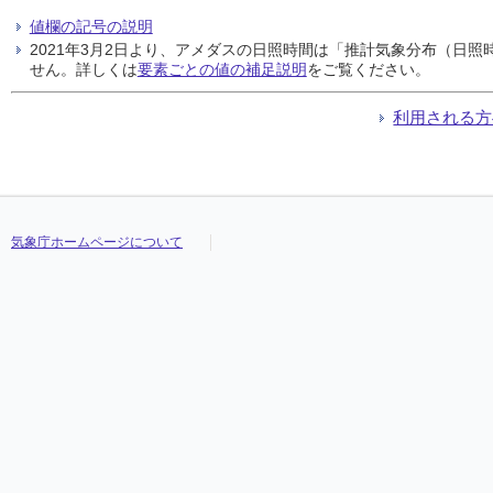
値欄の記号の説明
2021年3月2日より、アメダスの日照時間は「推計気象分布（日
せん。詳しくは
要素ごとの値の補足説明
をご覧ください。
利用される方
気象庁ホームページについて