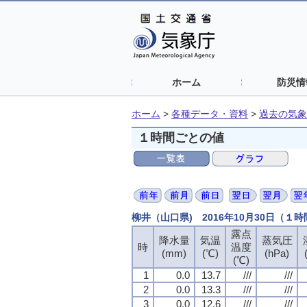
ホーム
防災情
ホーム
>
各種データ・資料
>
過去の気象
１時間ごとの値
柳井（山口県) 2016年10月30日（１
露点
露点
露点
露点
降水量
降水量
降水量
降水量
気温
気温
気温
気温
蒸気圧
蒸気圧
蒸気圧
蒸気圧
時
時
時
時
温度
温度
温度
温度
(mm)
(mm)
(mm)
(mm)
(℃)
(℃)
(℃)
(℃)
(hPa)
(hPa)
(hPa)
(hPa)
(℃)
(℃)
(℃)
(℃)
1
1
1
1
0.0
0.0
0.0
0.0
13.7
13.7
13.7
13.7
///
///
///
///
///
///
///
///
2
2
2
2
0.0
0.0
0.0
0.0
13.3
13.3
13.3
13.3
///
///
///
///
///
///
///
///
3
3
3
3
0.0
0.0
0.0
0.0
12.6
12.6
12.6
12.6
///
///
///
///
///
///
///
///