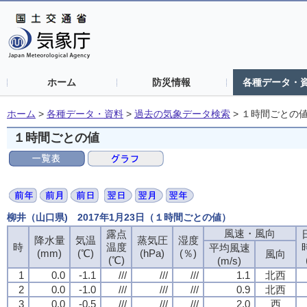
ホーム
防災情報
各種データ・
ホーム
>
各種データ・資料
>
過去の気象データ検索
>
１時間ごとの
１時間ごとの値
柳井（山口県) 2017年1月23日（１時間ごとの値）
風速・風向
露点
降水量
気温
蒸気圧
湿度
時
温度
平均風速
(mm)
(℃)
(hPa)
(％)
風向
(℃)
(m/s)
1
0.0
-1.1
///
///
///
1.1
北西
2
0.0
-1.0
///
///
///
0.9
北西
3
0.0
-0.5
///
///
///
2.0
西